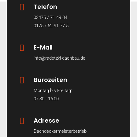

Telefon
03475 / 71 49 04
0175 / 52 91 77 5

E-Mail
info@radetzki-dachbau.de

Bürozeiten
Montag bis Freitag:
07:30 - 16:00

Adresse
Dachdeckermeisterbetrieb